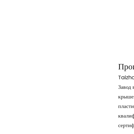
Про
Taizho
Завод
крышек
пласти
квалиф
сертиф