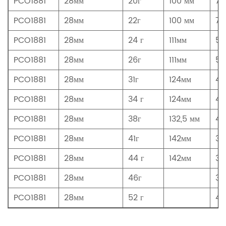
PCO1881
28мм
20г
100 мм
79
PCO1881
28мм
22г
100 мм
79
PCO1881
28мм
24 г
111мм
55
PCO1881
28мм
26г
111мм
55
PCO1881
28мм
31г
124мм
49
PCO1881
28мм
34 г
124мм
49
PCO1881
28мм
38г
132,5 мм
42
PCO1881
28мм
41г
142мм
39
PCO1881
28мм
44 г
142мм
39
PCO1881
28мм
46г
38
PCO1881
28мм
52 г
40