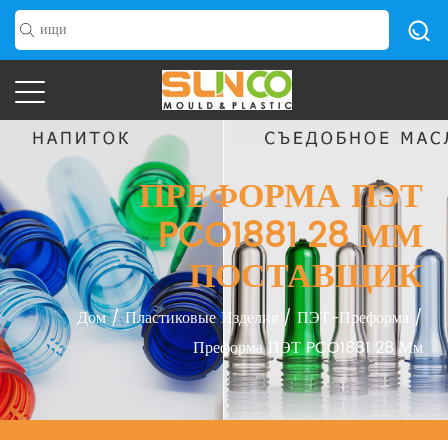
ПРЕФОРМА ПЭТ
PCO1881 28 ММ
ПОСТАВЩИК
Дом
/
Пластиковые Изделия
/
ПЭТ-Преформа
/
Преформа ПЭТ PCO1881 28 Мм