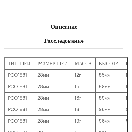
Описание
Расследование
ТИП ШЕИ
РАЗМЕР ШЕИ
МАССА
ВЫСОТА
К
PCO1881
28мм
12г
85мм
11
PCO1881
28мм
15г
89мм
10
PCO1881
28мм
16г
89мм
10
PCO1881
28мм
18г
96мм
91
PCO1881
28мм
19г
96мм
91